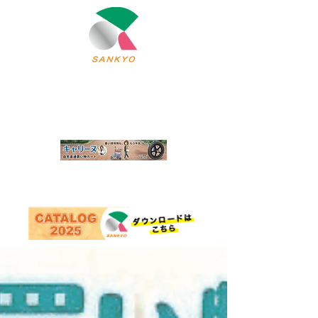
北上市の軽運搬車・架台・（アルミ・ステンレス）
三協製作所
株式会社
オーダー・
トップページ
モノづくりの原点
OEM製品のご案内
自社製品・
採用情報
会社案内
取扱い製品のご案内