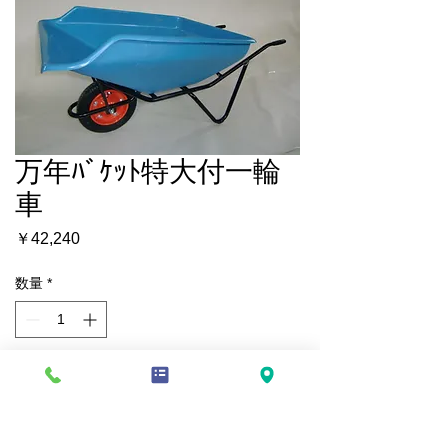
万年ﾊﾞｹｯﾄ特大付一輪
車
価
￥42,240
格
数量
*
カートに追加する