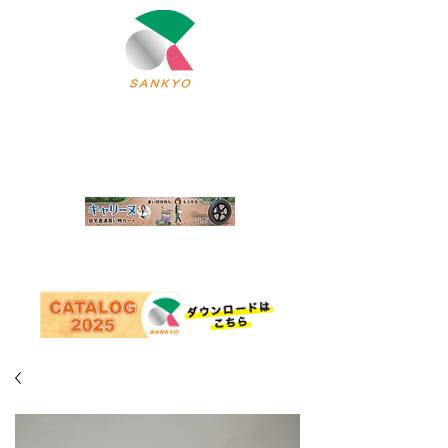
北上市の軽運搬車・架台・（アルミ・ステンレス）
三協製作所
株式会社
オーダー・
トップページ
モノづくりの原点
OEM製品のご案内
自社製品・
採用情報
会社案内
取扱い製品のご案内