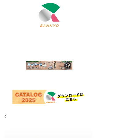
北上市の軽運搬車・架台・（アルミ・ステンレス）
三協製作所
株式会社
オーダー・
トップページ
モノづくりの原点
OEM製品のご案内
自社製品・
採用情報
会社案内
取扱い製品のご案内