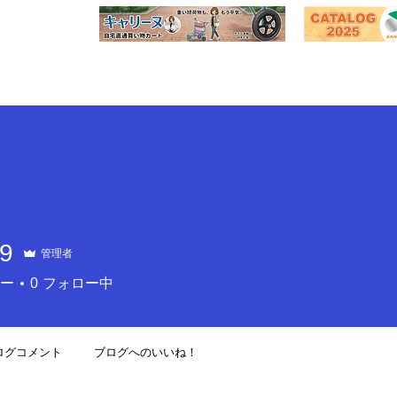
自社
オーダー・
プページ
モノづくりの原点
OEM製品のご案内
取扱い
a9
管理者
ー
0
フォロー中
ログコメント
ブログへのいいね！