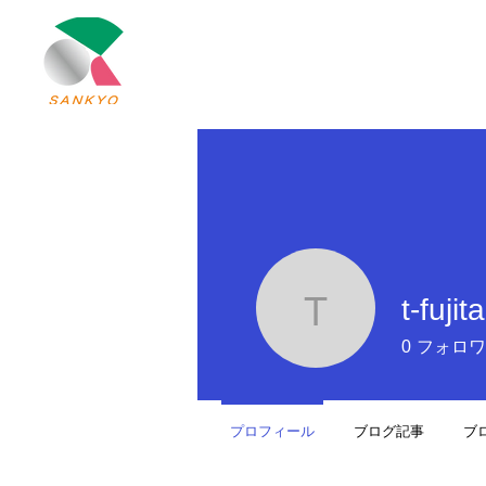
北上市の軽運搬車・架台・（アルミ・ステンレス）
三協製作所
株式会社
トッ
t-fujit
t-fujita9
0
フォロワ
プロフィール
ブログ記事
ブ