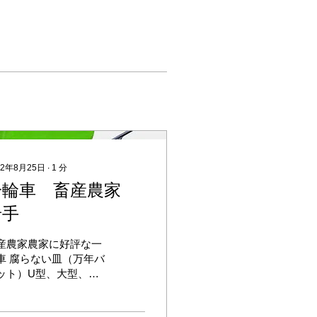
22年8月25日
∙
1
分
一輪車 畜産農家
岩手
産農家農家に好評な一
車 腐らない皿（万年バ
ット）U型、大型、特
型、小型と4種類ござ
ます。 フレームはどれ