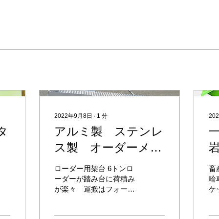
2022年9月8日
∙
1
分
20
タ
アルミ製 ステンレ
ス製 オーダーメイ
ド製作
ローダー用架台 6トンロ
畜
ーダーが踏み台に荷積み
輪
が楽々 運搬はフォーク
ケ
リフトで移動が簡単 陳列
大
棚運搬車（ｷｬｽﾀｰ付き）
い